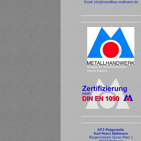
Email:
info@metallbau-mallmann.de
Mitglied der Metallhandwerker-
Innung Koblenz
KFZ-Prägestelle
Karl-Heinz Mallmann
Bürgermeister-Syree-Platz 1