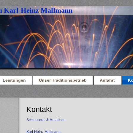
au Karl-Heinz Mallmann
Leistungen
Unser Traditionsbetrieb
Anfahrt
Ko
Kontakt
Schlosserei & Metallbau
Karl-Heinz Mallmann