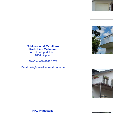
Innengeländer
Schmiedeeisernes
Tore
Trennwände
Treppen/-Geländer/Handläufe
Überdachungen/Vordächer
Schlosserei & Metallbau
Karl-Heinz Mallmann
Am alten Sportplatz 1
56154 Boppard
Telefon: +49 6742 2374
Email:
info@metallbau-mallmann.de
Mitglied der Metallhandwerker-
Innung Koblenz
KFZ-Prägestelle