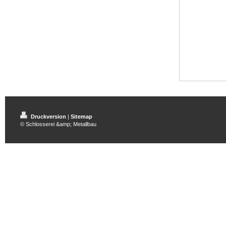
Druckversion
|
Sitemap
© Schlosserei &amp; Metallbau