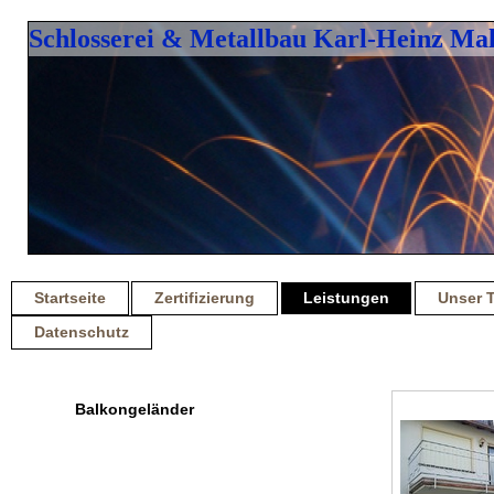
Schlosserei & Metallbau Karl-Heinz Ma
Startseite
Zertifizierung
Leistungen
Unser T
Datenschutz
Balkongeländer
Fenstergitter
Individuelle Anfertigungen